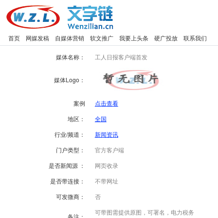
首页
网媒发稿
自媒体营销
软文推广
我要上头条
硬广投放
联系我们
媒体名称：
工人日报客户端首发
媒体Logo：
案例
点击查看
地区：
全国
行业/频道：
新闻资讯
门户类型：
官方客户端
是否新闻源 ：
网页收录
是否带连接：
不带网址
可发微商：
否
可带图需提供原图，可署名，电力税务
备注：