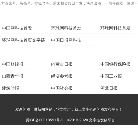
官方百家号、头条号、搜狐号等。周末和节假日可发，快速出稿，一般带截图！修改不
中国网科技首发
环球网科技首发
环球网科技首发
环球网科技首页文字链
中国日报网科技
中国财经报
内蒙古日报
中国银行保险报
山西青年报
经济参考报
中国工业报
建筑时报
中国社会报
河北日报
发新闻稿，做新闻营销，软文推广，就上文字链新闻稿发布平台！
冀ICP备20018591号-2
©2013-2020 文字链发稿平台