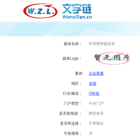
媒体名称：
环球网智能首发
媒体Logo：
案例
点击查看
地区：
全国
行业/频道：
IT科技
门户类型：
中央门户
是否新闻源 ：
网页收录
是否带连接：
不带网址
可发微商：
否