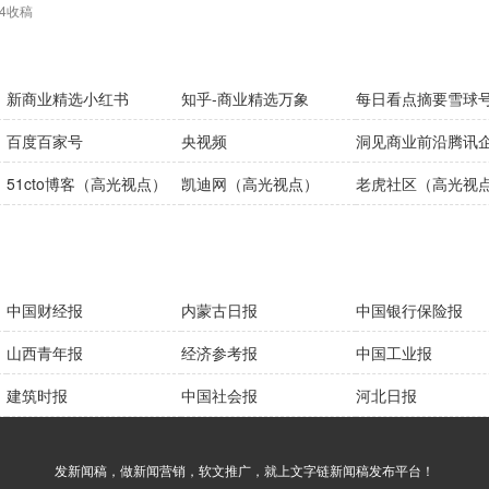
4收稿
新商业精选小红书
知乎-商业精选万象
每日看点摘要雪球
）
百度百家号
央视频
洞见商业前沿腾讯
51cto博客（高光视点）
凯迪网（高光视点）
老虎社区（高光视
中国财经报
内蒙古日报
中国银行保险报
山西青年报
经济参考报
中国工业报
建筑时报
中国社会报
河北日报
发新闻稿，做新闻营销，软文推广，就上文字链新闻稿发布平台！