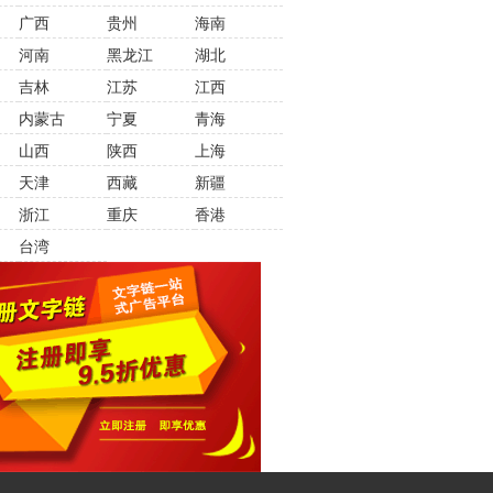
广西
贵州
海南
河南
黑龙江
湖北
吉林
江苏
江西
内蒙古
宁夏
青海
山西
陕西
上海
天津
西藏
新疆
浙江
重庆
香港
台湾