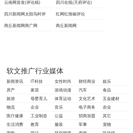
云南网首发(评论稿)
四川在线(天府评论)
四川新闻网太阳鸟时评
红网红辣椒评论
商丘新闻网商广网
商丘新闻网
软文推广行业媒体
新闻资讯
IT科技
女性时尚
财经商业
娱乐
房产
家居
游戏动漫
汽车
食品
旅游
母婴育儿
体育运动
文化艺术
五金建材
物流
企业
音乐
电子商务
农业
医疗健康
工业制造
公益
招商加盟
其它
生活消费
教育
服装
军事
宠物
家电
司法
环保能源
党政
区块链